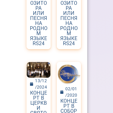
ОЗИТО
ОЗИТО
РА
РА
ИЛИ
ИЛИ
ПЕСНЯ
ПЕСНЯ
НА
НА
РОДНО
РОДНО
М
М
ЯЗЫКЕ
ЯЗЫКЕ
RS24
RS24
13/12
/2024
02/01
КОНЦЕ
/2020
РТ В
КОНЦЕ
ЦЕРКВ
РТ В
И
СОБОР