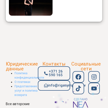
Юридические
Контакты
Социальные
данные
сети
+371 26
Политика
590 165
конфиденциальности
О платежах
info@rigasymphony.lv
Предоставление
услуг и политика
возврата
СДЕЛАНО
Все авторские