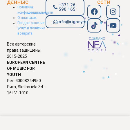
данные
сети
+371 26
Политика
590 165
конфиденциальности
О платежах
info@rigasymphony.lv
Предоставление
услуг и политика
возврата
СДЕЛАНО
Все авторские
права защищены
2015-2025
EUROPEAN CENTRE
OF MUSIC FOR
YOUTH
Рег. 40008244950
Рига, Skolas iela 34 -
16 LV -1010