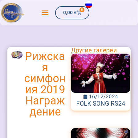
0
0,00
€
Другие галереи
Рижска
я
симфон
ия 2019
16/12/2024
Награж
FOLK SONG RS24
дение