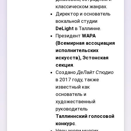
классическом жанрах.
Директор и основатель
вокальной студии
DeLight
в Таллинне.
Президент
WAPA
(Всемирная ассоциация
исполнительских
искусств), Эстонская
секция
.
Создано
ДеЛайт Стюдио
в 2017 году, также
известный как
основатель и
художественный
руководитель
Таллиннский голосовой
конкурс
.
Член жюри многих