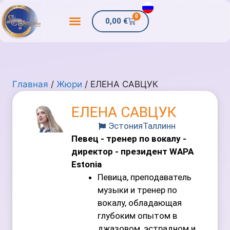
0
0,00
€
Главная
/
Жюри
/ ЕЛЕНА САВЦУК
ЕЛЕНА САВЦУК
Эстония
Таллинн
Певец - тренер по вокалу -
директор - президент WAPA
Estonia
Певица, преподаватель
музыки и тренер по
вокалу, обладающая
глубоким опытом в
джазовом, эстрадном и