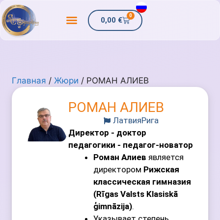
0
0,00
€
Главная
/
Жюри
/ РОМАН АЛИЕВ
РОМАН АЛИЕВ
Латвия
Рига
Директор - доктор
педагогики - педагог-новатор
Роман Алиев
является
директором
Рижская
классическая гимназия
(Rīgas Valsts Klasiskā
ģimnāzija)
.
Указывает степень