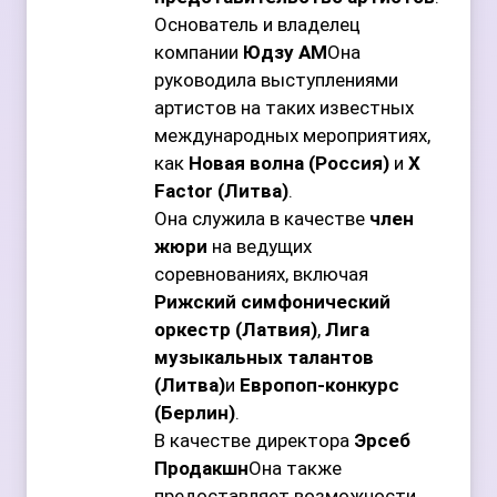
Основатель и владелец
компании
Юдзу АМ
Она
руководила выступлениями
артистов на таких известных
международных мероприятиях,
как
Новая волна (Россия)
и
X
Factor (Литва)
.
Она служила в качестве
член
жюри
на ведущих
соревнованиях, включая
Рижский симфонический
оркестр (Латвия)
,
Лига
музыкальных талантов
(Литва)
и
Европоп-конкурс
(Берлин)
.
В качестве директора
Эрсеб
Продакшн
Она также
предоставляет возможности