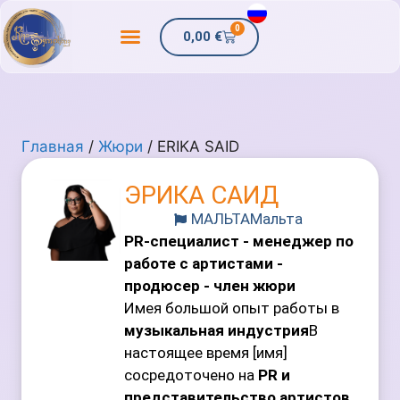
0
0,00
€
Главная
/
Жюри
/ ERIKA SAID
ЭРИКА САИД
МАЛЬТА
Мальта
PR-специалист - менеджер по
работе с артистами -
продюсер - член жюри
Имея большой опыт работы в
музыкальная индустрия
В
настоящее время [имя]
сосредоточено на
PR и
представительство артистов
.