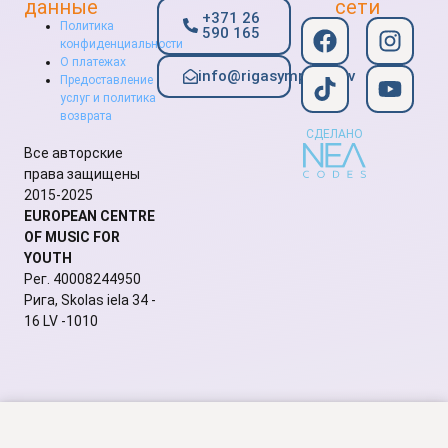
данные
сети
+371 26
Политика
590 165
конфиденциальности
О платежах
info@rigasymphony.lv
Предоставление
услуг и политика
возврата
СДЕЛАНО
Все авторские
права защищены
2015-2025
EUROPEAN CENTRE
OF MUSIC FOR
YOUTH
Рег. 40008244950
Рига, Skolas iela 34 -
16 LV -1010