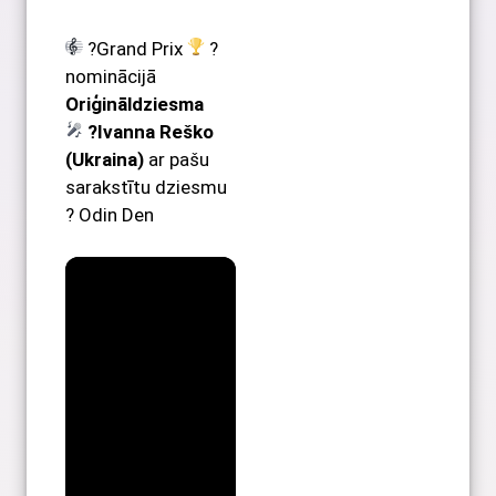
?Grand Prix
?
nominācijā
Oriģināldziesma
?Ivanna Reško
(Ukraina)
ar pašu
sarakstītu dziesmu
? Odin Den