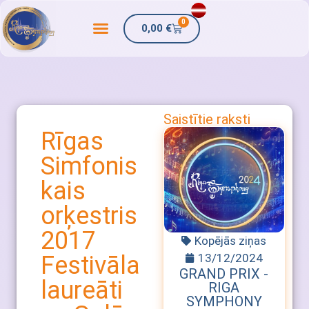
0
0,00
€
Saistītie raksti
Rīgas
Simfonis
kais
orķestris
2017
Kopējās ziņas
13/12/2024
Festivāla
GRAND PRIX -
laureāti
RIGA
SYMPHONY