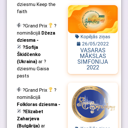
dziesmu Keep the
faith
?Grand Prix
?
nominācijā
Džeza
Kopējās ziņas
dziesma -
26/05/2022
?Sofija
VASARAS
Škidčenko
MĀKSLAS
SIMFONIJA
(Ukraina)
ar ?
2022
dziesmu
Gaisa
pasts
?Grand Prix
?
nominācijā
Folkloras dziesma -
?Elizabet
Zaharjeva
(Bulgārija)
ar