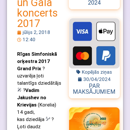
un Galā
2024
koncerts
2017
jūlijs 2, 2018
12:40
Rīgas Simfoniskā
orķestra 2017
Grand Prix
?
Kopējās ziņas
uzvarēja ļoti
30/04/2024
talantīgs dziedātājs
PAR
?
Vadim
MAKSĀJUMIEM
Jakushev no
Krievijas
(Korelia)
14 gadi,
kas dziedāja
?
Ļoti daudz