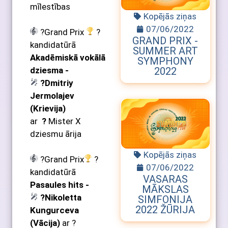
mīlestības
Kopējās ziņas
07/06/2022
?Grand Prix
?
GRAND PRIX -
kandidatūrā
SUMMER ART
Akadēmiskā vokālā
SYMPHONY
2022
dziesma -
?Dmitriy
Jermolajev
(Krievija)
ar
?
Mister X
dziesmu ārija
Kopējās ziņas
?Grand Prix
?
07/06/2022
kandidatūrā
VASARAS
Pasaules hits -
MĀKSLAS
?Nikoletta
SIMFONIJA
2022 ŽŪRIJA
Kungurceva
(Vācija)
ar ?