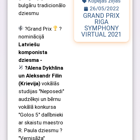
Kopējās ziņas
bulgāru tradicionālo
26/05/2022
dziesmu
GRAND PRIX
RIGA
SYMPHONY
?Grand Prix
?
VIRTUAL 2021
nominācijā
Latviešu
komponista
dziesma -
?Alena Dykhlina
un Aleksandr Filin
(Krievija)
vokālās
studijas "Neposedi"
audzēkņi un bērnu
vokālā konkursa
"Golos 5" dalībnieki
ar skaistu maestro
R. Paula dziesmu ?
"Vernisāža"