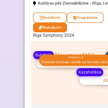
Kultūras pils Ziemeļblāzma - Rīga, La
Noteikumi
Programma
Maksājumi
Riga Symphony 2024
Festivāla uzvarētāji
Bulgārija
NOMINĀCIJA
Dziesma dzimtajā valodā vai latviešu valo
PRESIYANA VELIKOVA
Kazahstāna
AS