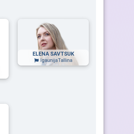
ELENA SAVTSUK
Igaunija
Tallina