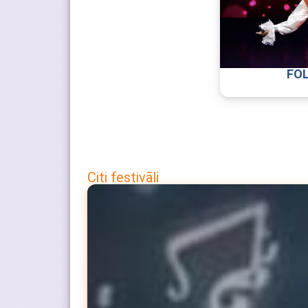
FOL
Citi festivāli