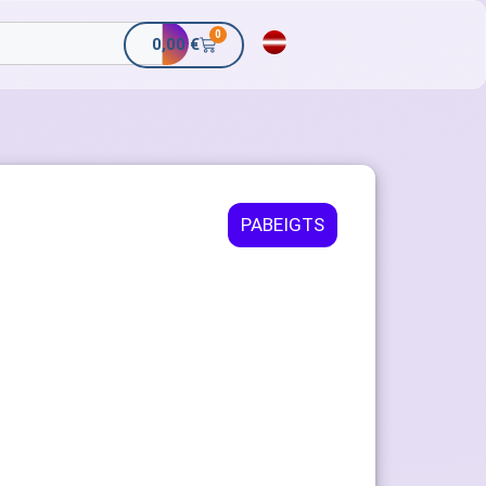
0
0,00
€
PABEIGTS