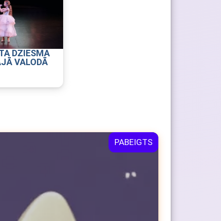
TA DZIESMA
AJĀ VALODĀ
PABEIGTS