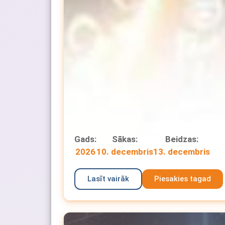
Gads:
Sākas:
Beidzas:
2026
10. decembris
13. decembris
Lasīt vairāk
Piesakies tagad