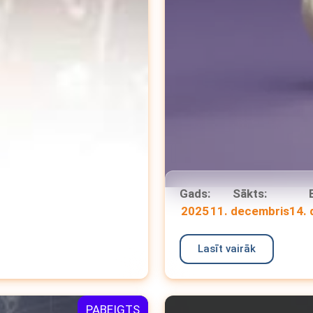
Gads:
Sākts:
2025
11. decembris
14.
Lasīt vairāk
PABEIGTS