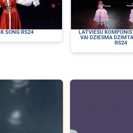
K SONG RS24
LATVIEŠU KOMPONIS
VAI DZIESMA DZIMT
RS24