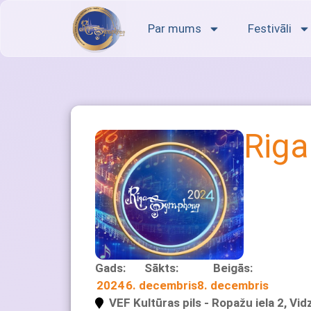
Par mums
Festivāli
Rig
Gads:
Sākts:
Beigās:
2024
6. decembris
8. decembris
VEF Kultūras pils - Ropažu iela 2, Vi