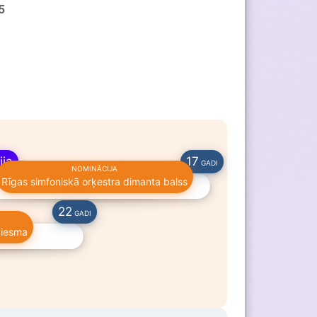
5
ija
17
GADI
NOMINĀCIJA
Rīgas simfoniskā orķestra dimanta balss
GERAS VALERIE
22
GADI
ziesma
SKA