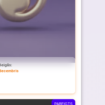
Beigās:
 decembris
PABEIGTS