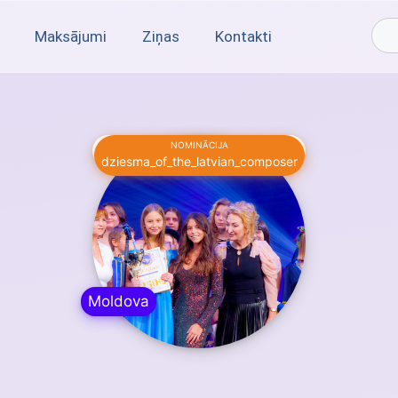
Maksājumi
Ziņas
Kontakti
NOMINĀCIJA
Alina Padure
dziesma_of_the_latvian_composer
Moldova