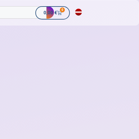
0
0,00
€