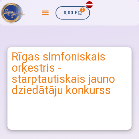
0
0,00
€
Rīgas simfoniskais
orķestris -
starptautiskais jauno
dziedātāju konkurss