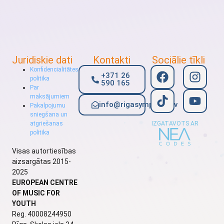
Juridiskie dati
Kontakti
Sociālie tīkli
Konfidencialitātes
+371 26
politika
590 165
Par
maksājumiem
info@rigasymphony.lv
Pakalpojumu
sniegšana un
atgriešanas
IZGATAVOTS AR
politika
Visas autortiesības
aizsargātas 2015-
2025
EUROPEAN CENTRE
OF MUSIC FOR
YOUTH
Reg. 40008244950