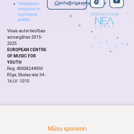
info@rigasymphony.lv
Pakalpojumu
sniegšana un
atgriešanas
IZGATAVOTS AR
politika
Visas autortiesības
aizsargātas 2015-
2025
EUROPEAN CENTRE
OF MUSIC FOR
YOUTH
Reg. 40008244950
Rīga, Skolas iela 34 -
16 LV -1010
Mūsu sponsori