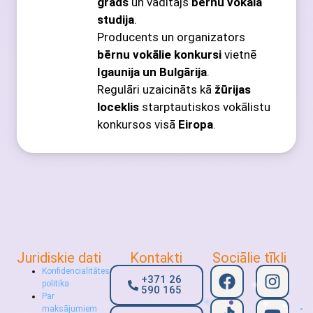
grāds
un vadītājs
bērnu vokālā
studija
.
Producents un organizators
bērnu vokālie konkursi
vietnē
Igaunija un Bulgārija
.
Regulāri uzaicināts kā
žūrijas
loceklis
starptautiskos vokālistu
konkursos visā
Eiropa
.
Juridiskie dati
Kontakti
Sociālie tīkli
Konfidencialitātes
+371 26
politika
590 165
Par
maksājumiem