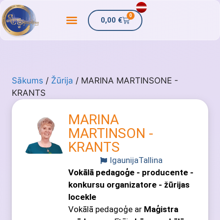
0
0,00
€
Sākums
/
Žūrija
/ MARINA MARTINSONE -
KRANTS
MARINA
MARTINSON -
KRANTS
Igaunija
Tallina
Vokālā pedagoģe - producente -
konkursu organizatore - žūrijas
locekle
Vokālā pedagoģe ar
Maģistra